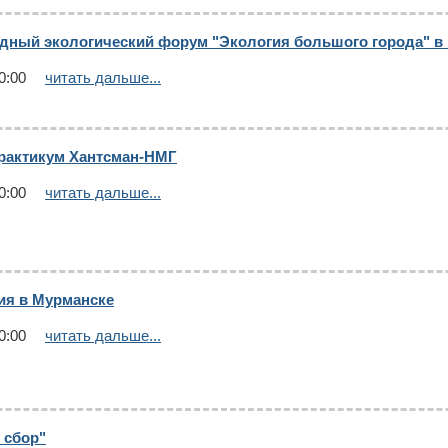
ный экологический форум "Экология большого города" в г
0:00
читать дальше...
рактикум Хантсман-НМГ
0:00
читать дальше...
ия в Мурманске
0:00
читать дальше...
 сбор"