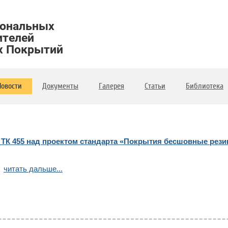
иональных
ителей
х Покрытий
Новости
Документы
Галерея
Статьи
Библиотека
 ТК 455 над проектом стандарта «Покрытия бесшовные рез
читать дальше...