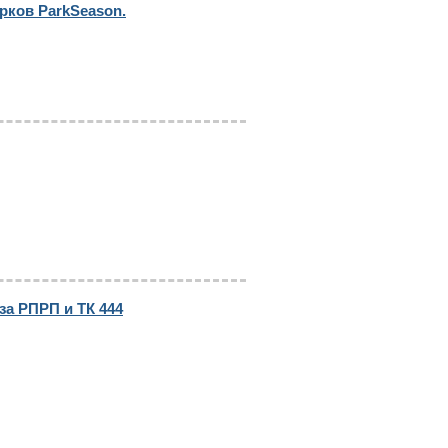
арков ParkSeason.
за РПРП и ТК 444