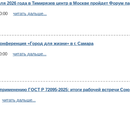
реля 2026 года в Тимирязев центр в Москве пройдет Форум п
0:00
читать дальше...
онференция «Город для жизни» в г. Самара
0:00
читать дальше...
применению ГОСТ Р 72095-2025: итоги рабочей встречи Сою
читать дальше...