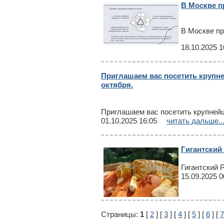
В Москве п
В Москве пр
18.10.2025 1
Приглашаем вас посетить крупне
октября.
Приглашаем вас посетить крупней
01.10.2025 16:05
читать дальше..
Гигантский
Гигантский 
15.09.2025 0
Страницы:
1
[
2
] [
3
] [
4
] [
5
] [
6
] [
7