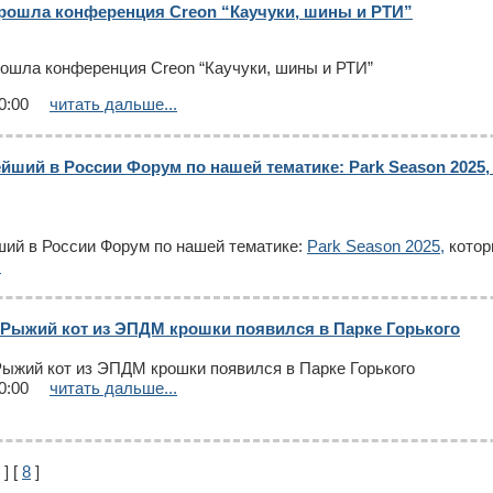
рошла конференция Creon “Каучуки, шины и РТИ”
ошла конференция Creon “Каучуки, шины и РТИ”
0:00
читать дальше...
йший в России Форум по нашей тематике: Park Season 2025,
ший в России Форум по нашей тематике:
Park Season 2025,
котор
.
 Рыжий кот из ЭПДМ крошки появился в Парке Горького
Рыжий кот из ЭПДМ крошки появился в Парке Горького
0:00
читать дальше...
] [
8
]